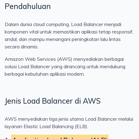
Pendahuluan
Cloud
AWS
Dalam dunia cloud computing, Load Balancer menjadi
Konsep
komponen vital untuk memastikan aplikasi tetap responsif,
Jaringan
andal, dan mampu menangani peningkatan lalu lintas
secara dinamis.
Testing
Kerja
Amazon Web Services (AWS) menyediakan berbagai
solusi Load Balancer yang dirancang untuk mendukung
Artificial Intelligence
berbagai kebutuhan aplikasi modern.
Jenis Load Balancer di AWS
AWS menyediakan tiga jenis utama Load Balancer melalui
layanan Elastic Load Balancing (ELB):