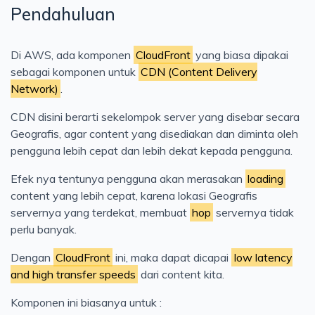
Pendahuluan
Cloud
AWS
Di AWS, ada komponen
CloudFront
yang biasa dipakai
Konsep
sebagai komponen untuk
CDN (Content Delivery
Jaringan
Network)
.
Testing
CDN disini berarti sekelompok server yang disebar secara
Kerja
Geografis, agar content yang disediakan dan diminta oleh
pengguna lebih cepat dan lebih dekat kepada pengguna.
Artificial Intelligence
Efek nya tentunya pengguna akan merasakan
loading
content yang lebih cepat, karena lokasi Geografis
servernya yang terdekat, membuat
hop
servernya tidak
perlu banyak.
Dengan
CloudFront
ini, maka dapat dicapai
low latency
and high transfer speeds
dari content kita.
Komponen ini biasanya untuk :