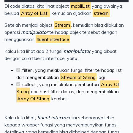
Di code diatas, kita lihat object
mobilList
yang awalnya
berupa
Array of List
, kemudian dijadikan
stream
.
Setelah menjadi object
Stream
, kemudian bisa dilakukan
operasi
manipulator
terhadap objek tersebut dengan
menggunakan
fluent interface
.
Kalau kita lihat ada 2 fungsi
manipulator
yang dibuat
dengan cara fluent interface, yaitu :
.filter , yang melakukan fungsi filter terhadap list,
dan mengembalikan
Stream of String
lagi.
.collect , yang melakukan pembuatan
Array Of
String
dari hasil filter diatas, dan mengembalikan
Array Of String
kembali.
Kalau kita lihat,
fluent interface
ini sebenarnya lebih
kepada wrapper fungsi yang menyembunyikan fungsi
detailnya, yang kemudian bisa dichained dengan fungsi