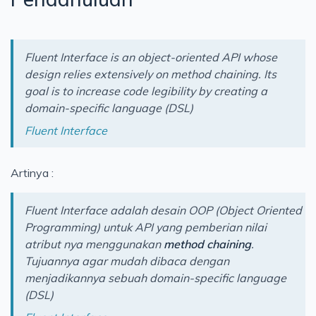
Cloud
Konsep
Fluent Interface is an object-oriented API whose
Jaringan
design relies extensively on method chaining. Its
Testing
goal is to increase code legibility by creating a
domain-specific language (DSL)
Kerja
Fluent Interface
Artificial Intelligence
Artinya :
Fluent Interface adalah desain OOP (Object Oriented
Programming) untuk API yang pemberian nilai
atribut nya menggunakan
method chaining
.
Tujuannya agar mudah dibaca dengan
menjadikannya sebuah domain-specific language
(DSL)