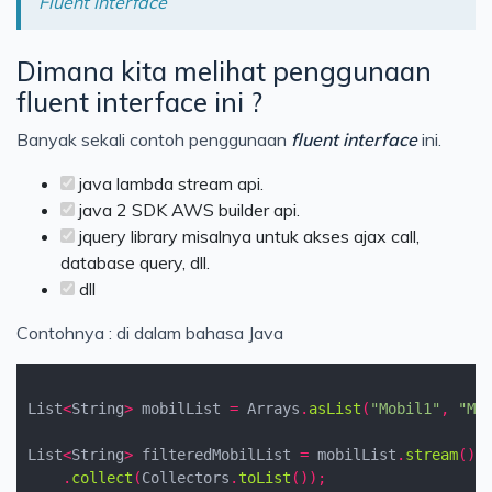
Fluent Interface
Dimana kita melihat penggunaan
fluent interface ini ?
Banyak sekali contoh penggunaan
fluent interface
ini.
java lambda stream api.
java 2 SDK AWS builder api.
jquery library misalnya untuk akses ajax call,
database query, dll.
dll
Contohnya : di dalam bahasa Java
List
<
String
>
 mobilList 
=
 Arrays
.
asList
(
"Mobil1"
,
"Mo
List
<
String
>
 filteredMobilList 
=
 mobilList
.
stream
().
.
collect
(
Collectors
.
toList
());