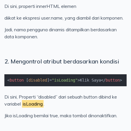
Di sini, properti innerHTML elemen
diikat ke ekspresi user.name, yang diambil dari komponen.
Jadi, nama pengguna dinamis ditampilkan berdasarkan
data komponen.
2. Mengontrol atribut berdasarkan kondisi
<
button
 [
disabled
]=
"isLoading"
>
Klik Saya
</
button
>
Di sini, Properti “disabled” dari sebuah button dibind ke
variabel
isLoading
.
Jika isLoading bernilai true, maka tombol dinonaktifkan.