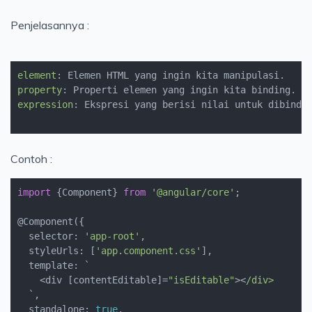
Penjelasannya :
element
property
expression
: Ekspresi yang berisi nilai untuk dibindig
Contoh :
import
 {Component} 
from
'@angular/core'
;

@Component({

  selector: 
'app-root'
,

  styleUrls: [
'app.component.css'
],

  template: `
    <div [contentEditable]=
"isEditable"
><
/div>

`,

  standalone: 
true
,
