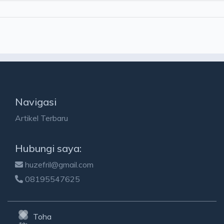
Navigasi
Artikel Terbaru
Hubungi saya:
huzefril@gmail.com
08195547625
Toha