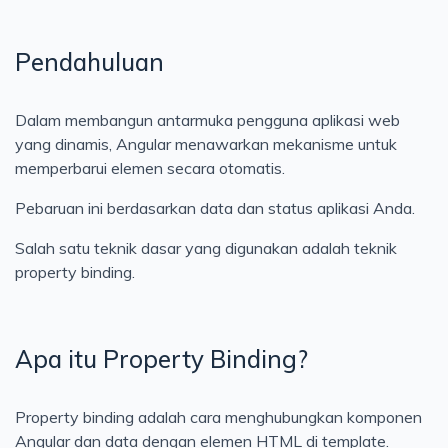
Cloud
Pendahuluan
Konsep
Jaringan
Dalam membangun antarmuka pengguna aplikasi web
Testing
yang dinamis, Angular menawarkan mekanisme untuk
Kerja
memperbarui elemen secara otomatis.
Artificial Intelligence
Pebaruan ini berdasarkan data dan status aplikasi Anda.
Salah satu teknik dasar yang digunakan adalah teknik
property binding.
Apa itu Property Binding?
Property binding adalah cara menghubungkan komponen
Angular dan data dengan elemen HTML di template.