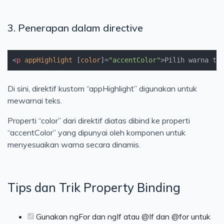
3. Penerapan dalam directive
<
p
appHighlight
 [
color
]=
"accentColor"
>
Pilih warna te
Di sini, direktif kustom “appHighlight” digunakan untuk
mewarnai teks.
Properti “color” dari direktif diatas dibind ke properti
“accentColor” yang dipunyai oleh komponen untuk
menyesuaikan warna secara dinamis.
Tips dan Trik Property Binding
Gunakan ngFor dan ngIf atau @If dan @for untuk