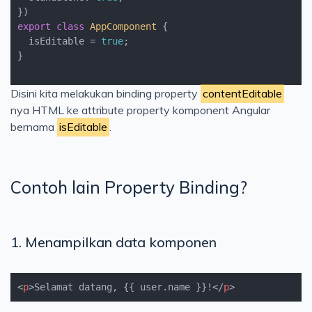
export
class
AppComponent
 {
  isEditable = 
true
;  

}

Disini kita melakukan binding property
contentEditable
nya HTML ke attribute property komponent Angular
bernama
isEditable
.
Contoh lain Property Binding?
1. Menampilkan data komponen
<
p
>
Selamat datang, {{ user.name }}!
</
p
>