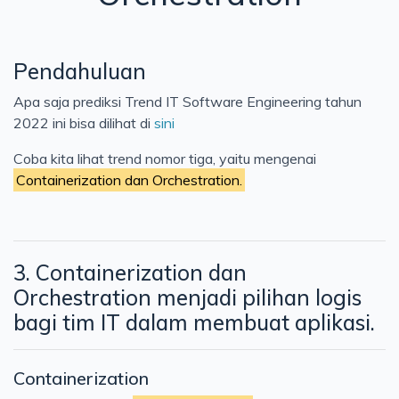
Cloud
Konsep
Pendahuluan
Jaringan
Apa saja prediksi Trend IT Software Engineering tahun
Testing
2022 ini bisa dilihat di
sini
Kerja
Coba kita lihat trend nomor tiga, yaitu mengenai
Artificial Intelligence
Containerization dan Orchestration.
3. Containerization dan
Orchestration menjadi pilihan logis
bagi tim IT dalam membuat aplikasi.
Containerization