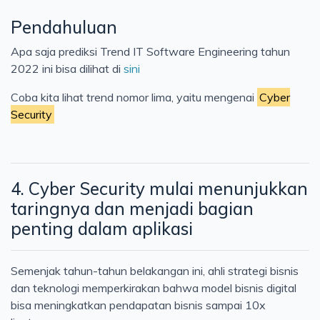
Cloud
Pendahuluan
Konsep
Apa saja prediksi Trend IT Software Engineering tahun
Jaringan
2022 ini bisa dilihat di
sini
Testing
Coba kita lihat trend nomor lima, yaitu mengenai
Cyber
Kerja
Security
Artificial Intelligence
4. Cyber Security mulai menunjukkan
taringnya dan menjadi bagian
penting dalam aplikasi
Semenjak tahun-tahun belakangan ini, ahli strategi bisnis
dan teknologi memperkirakan bahwa model bisnis digital
bisa meningkatkan pendapatan bisnis sampai 10x