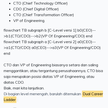
CTO (Chief Technology Officer)
CDO (Chief Digital Officer)
CTO (Chief Transformation Officer)
VP of Engineering.
flowchart TB subgraph b [C-Level versi 1] b0(CEO)--
>b1(CTO/CDO)-->b2(VP Of Engineering/CDO) end
flowchart TB subgraph a [C-Level versi 2] a0(CEO)--
>a1(CTO/CDO) a0(CEO)-->a3(VP Of Engineering/CDO)
end
CTO dan VP of Engineering biasanya setara dan saling
menggantikan, atau tergantung perusahaannya, CTO bisa
saja merupakan posisi diatas VP of Engineering, atau
diatas CDO.
Baik, mari kita lanjutkan.
Di bagian level menengah, barulah ditemukan
Dual Career
Ladder
: