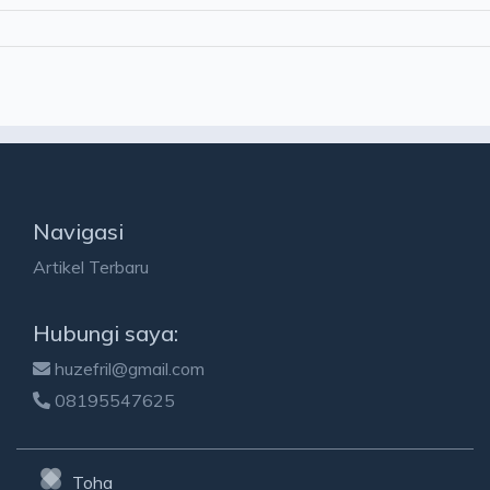
Navigasi
Artikel Terbaru
Hubungi saya:
huzefril@gmail.com
08195547625
Toha