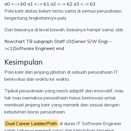
a0 <.-> b0 a1 <.-> b1 a2 <.-> b2 a3 <.-> b3
Pola karir diatas belum tentu sama di semua perusahaan,
tergantung tingkatannya pula.
Dan biasanya di level bawah, biasanya hampir sama, sbb :
flowchart TB subgraph Staff c0(Senior S/W Eng)--
>c1(Software Engineer) end
Kesimpulan
Pola karir dan jenjang jabatan di sebuah perusahaan IT
berevolusi dari waktu ke waktu.
Tipikal perusahaan yang mesti adaptif dan innovatif, mau
tak mau memaksa perusahaan harus berinovasi untuk
membuat jenjang karir yang menarik dan sesuai dengan
kebutuhan bisnis perusahaan.
Dual Career Ladder/Path
di dunia IT Software Engineer
salah satunya menjadi solusi dari kebutuhan tersebut.