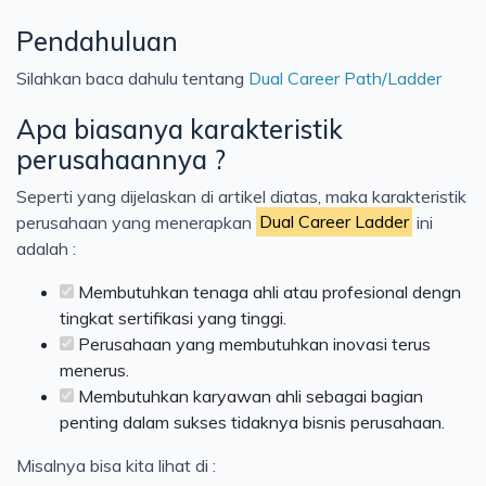
Cloud
Pendahuluan
Konsep
Silahkan baca dahulu tentang
Dual Career Path/Ladder
Jaringan
Apa biasanya karakteristik
Testing
perusahaannya ?
Kerja
Seperti yang dijelaskan di artikel diatas, maka karakteristik
Artificial Intelligence
perusahaan yang menerapkan
Dual Career Ladder
ini
adalah :
Membutuhkan tenaga ahli atau profesional dengn
tingkat sertifikasi yang tinggi.
Perusahaan yang membutuhkan inovasi terus
menerus.
Membutuhkan karyawan ahli sebagai bagian
penting dalam sukses tidaknya bisnis perusahaan.
Misalnya bisa kita lihat di :